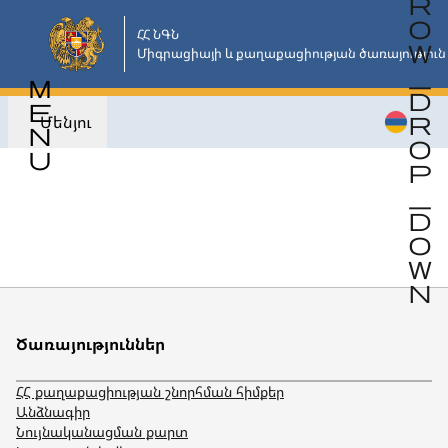
Անցնել
հիմնական
ՀՀ ՆԳՆ

Միգրացիայի և քաղաքացիության ծառայություն
բովանդակությանը
Մենյու
Վերադառնալ
Ծառայություններ
ՀՀ քաղաքացիության շնորհման հիմքեր
Անձնագիր
Նույնականացման քարտ