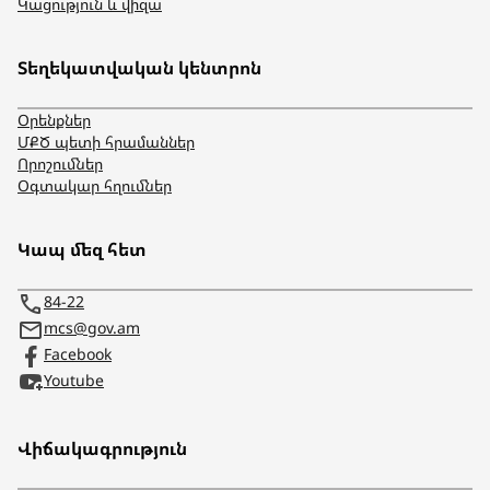
Կացություն և վիզա
Տեղեկատվական կենտրոն
Օրենքներ
ՄՔԾ պետի հրամաններ
Որոշումներ
Օգտակար հղումներ
Կապ մեզ հետ
84-22
mcs@gov.am
Facebook
Youtube
Վիճակագրություն