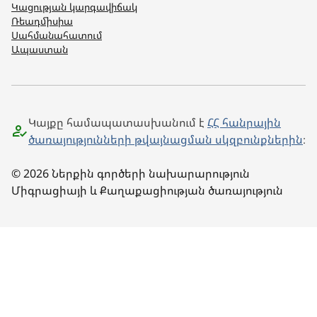
Կացության կարգավիճակ
Ռեադմիսիա
Սահմանահատում
Ապաստան
Կայքը համապատասխանում է
ՀՀ հանրային
ծառայությունների թվայնացման սկզբունքներին
։
© 2026 Ներքին գործերի նախարարություն
Միգրացիայի և Քաղաքացիության ծառայություն