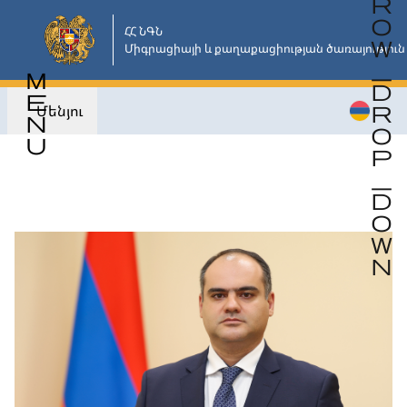
Անցնել
հիմնական
ՀՀ ՆԳՆ

Միգրացիայի և քաղաքացիության ծառայություն
բովանդակությանը
Մենյու
Վերադառնալ