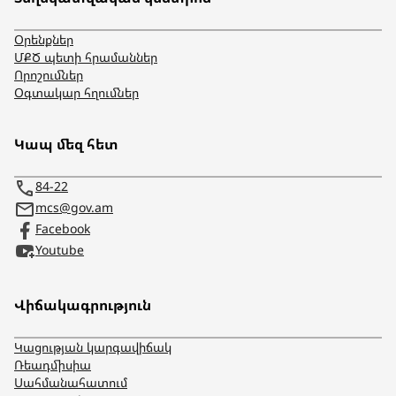
Օրենքներ
ՄՔԾ պետի հրամաններ
Որոշումներ
Օգտակար հղումներ
Կապ մեզ հետ
84-22
mcs@gov.am
Facebook
Youtube
Վիճակագրություն
Կացության կարգավիճակ
Ռեադմիսիա
Սահմանահատում