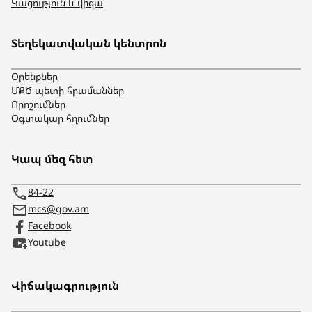
Կացություն և վիզա
Տեղեկատվական կենտրոն
Օրենքներ
ՄՔԾ պետի հրամաններ
Որոշումներ
Օգտակար հղումներ
Կապ մեզ հետ
84-22
mcs@gov.am
Facebook
Youtube
Վիճակագրություն