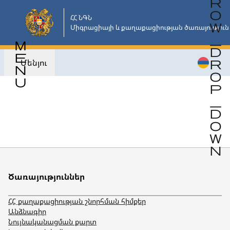
Անցնել
հիմնական
ՀՀ ՆԳՆ

Միգրացիայի և քաղաքացիության ծառայություն
բովանդակությանը
Մենյու
Վերադառնալ
Ծառայություններ
ՀՀ քաղաքացիության շնորհման հիմքեր
Անձնագիր
Նույնականացման քարտ