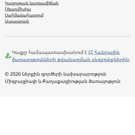
Կացության կարգավիճակ
Ռեադմիսիա
Սահմանահատում
Ապաստան
Կայքը համապատասխանում է
ՀՀ հանրային
ծառայությունների թվայնացման սկզբունքներին
։
© 2026 Ներքին գործերի նախարարություն
Միգրացիայի և Քաղաքացիության ծառայություն