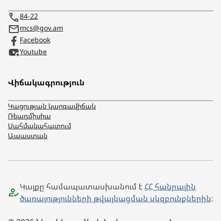
84-22
mcs@gov.am
Facebook
Youtube
Վիճակագրություն
Կացության կարգավիճակ
Ռեադմիսիա
Սահմանահատում
Ապաստան
Կայքը համապատասխանում է
ՀՀ հանրային
ծառայությունների թվայնացման սկզբունքներին
։