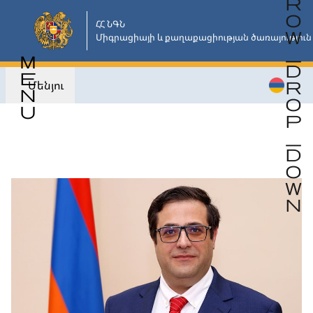
Անցնել
հիմնական
ՀՀ ՆԳՆ

Միգրացիայի և քաղաքացիության ծառայություն
բովանդակությանը
Մենյու
Վերադառնալ