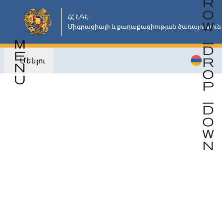
Անցնել
հիմնական
ՀՀ ՆԳՆ

Միգրացիայի և քաղաքացիության ծառայություն
բովանդակությանը
Մենյու
Վերադառնալ